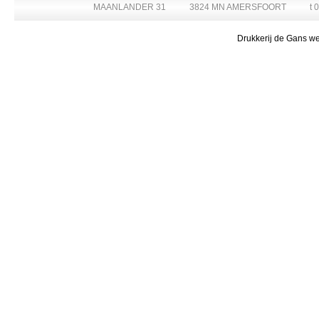
MAANLANDER 31
3824 MN AMERSFOORT
t 
Drukkerij de Gans we