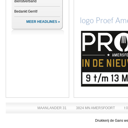
dienstverband
Bedankt Gerrit!
logo Proef Am
MEER HEADLINES
MAANLANDER 31
3824 MN AMERSFOORT
t 
Drukkerij de Gans we