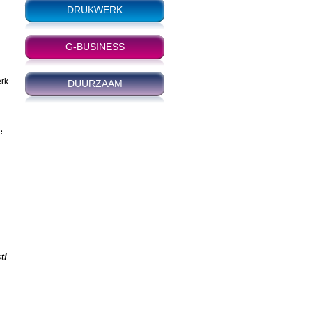
DRUKWERK
G-BUSINESS
erk
DUURZAAM
e
t!