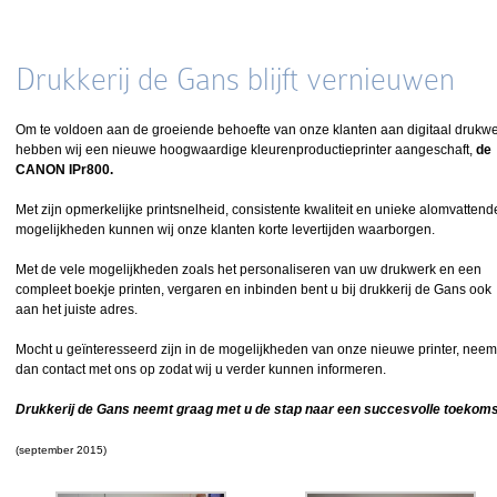
Drukkerij de Gans blijft vernieuwen
Om te voldoen aan de groeiende behoefte van onze klanten aan digitaal drukw
hebben wij een nieuwe hoogwaardige kleurenproductieprinter aangeschaft,
de
CANON IPr800.
Met zijn opmerkelijke printsnelheid, consistente kwaliteit en unieke alomvattend
mogelijkheden kunnen wij onze klanten korte levertijden waarborgen.
Met de vele mogelijkheden zoals het personaliseren van uw drukwerk en een
compleet boekje printen, vergaren en inbinden bent u bij drukkerij de Gans ook
aan het juiste adres.
Mocht u geïnteresseerd zijn in de mogelijkheden van onze nieuwe printer, neem
dan contact met ons op zodat wij u verder kunnen informeren.
Drukkerij de Gans neemt graag met u de stap naar een succesvolle toekoms
(september 2015)