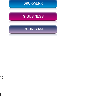
DRUKWERK
G-BUSINESS
DUURZAAM
ing
j