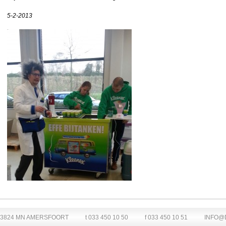
5-2-2013
3824 MN AMERSFOORT
t 033 450 10 50
f 033 450 10 51
INFO@